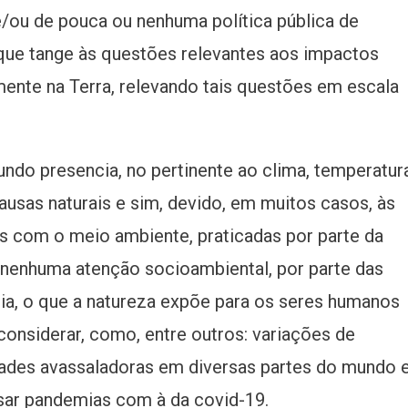
/ou de pouca ou nenhuma política pública de
NO
PLANETA
o que tange às questões relevantes aos impactos
TERRA
ente na Terra, relevando tais questões em escala
ndo presencia, no pertinente ao clima, temperatur
usas naturais e sim, devido, em muitos casos, às
s com o meio ambiente, praticadas por parte da
nenhuma atenção socioambiental, por parte das
 dia, o que a natureza expõe para os seres humanos
considerar, como, entre outros: variações de
tades avassaladoras em diversas partes do mundo 
sar pandemias com à da covid-19.