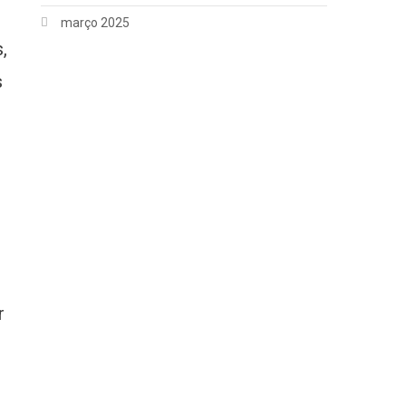
março 2025
,
s
r