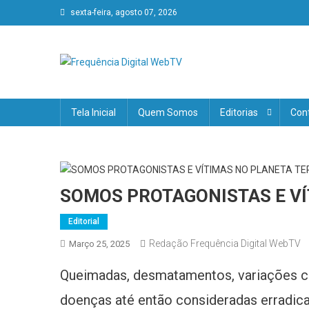
Skip
sexta-feira, agosto 07, 2026
to
content
Frequência Digital WebT
Verdades, sem fronteiras!
Tela Inicial
Quem Somos
Editorias
Con
SOMOS PROTAGONISTAS E VÍ
Editorial
Redação Frequência Digital WebTV
Março 25, 2025
Queimadas, desmatamentos, variações cl
doenças até então consideradas erradicad