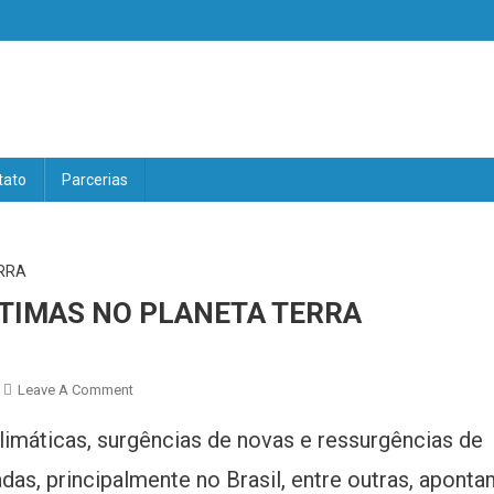
V
tato
Parcerias
TIMAS NO PLANETA TERRA
On
Leave A Comment
SOMOS
imáticas, surgências de novas e ressurgências de
PROTAGONISTAS
E
as, principalmente no Brasil, entre outras, apont
VÍTIMAS