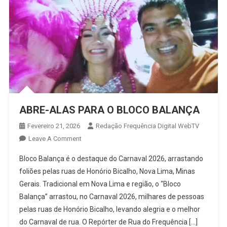
ABRE-ALAS PARA O BLOCO BALANÇA
Fevereiro 21, 2026
Redação Frequência Digital WebTV
On
Leave A Comment
ABRE-
Bloco Balança é o destaque do Carnaval 2026, arrastando
ALAS
foliões pelas ruas de Honório Bicalho, Nova Lima, Minas
PARA
Gerais. Tradicional em Nova Lima e região, o “Bloco
O
Balança” arrastou, no Carnaval 2026, milhares de pessoas
BLOCO
BALANÇA
pelas ruas de Honório Bicalho, levando alegria e o melhor
do Carnaval de rua. O Repórter de Rua do Frequência […]