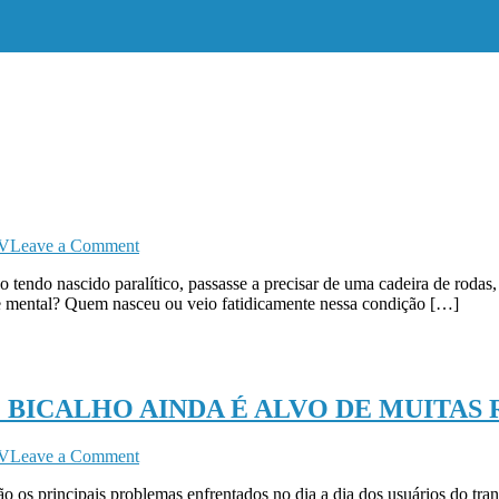
on
TV
Leave a Comment
QUE
 tendo nascido paralítico, passasse a precisar de uma cadeira de roda
TERROR
sse mental? Quem nasceu ou veio fatidicamente nessa condição […]
SERIA
 BICALHO AINDA É ALVO DE MUITA
on
TV
Leave a Comment
TRANSPORTE
o os principais problemas enfrentados no dia a dia dos usuários do tra
PÚBLICO