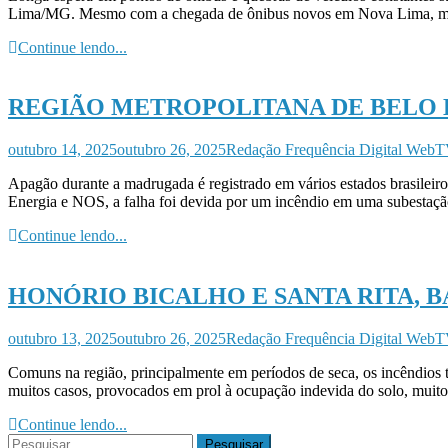
Lima/MG. Mesmo com a chegada de ônibus novos em Nova Lima, mora
Continue lendo...
REGIÃO METROPOLITANA DE BELO 
outubro 14, 2025
outubro 26, 2025
Redação Frequência Digital Web
Apagão durante a madrugada é registrado em vários estados brasile
Energia e NOS, a falha foi devida por um incêndio em uma subesta
Continue lendo...
HONÓRIO BICALHO E SANTA RITA, 
outubro 13, 2025
outubro 26, 2025
Redação Frequência Digital Web
Comuns na região, principalmente em períodos de seca, os incêndios t
muitos casos, provocados em prol à ocupação indevida do solo, muit
Continue lendo...
Pesquisar