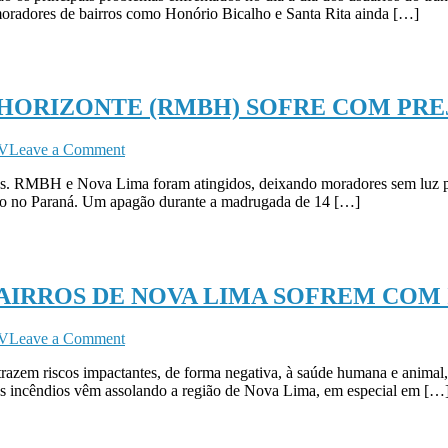
dores de bairros como Honório Bicalho e Santa Rita ainda […]
DE
HONÓRIO
BICALHO
AINDA
É
HORIZONTE (RMBH) SOFRE COM PRE
ALVO
DE
MUITAS
on
TV
Leave a Comment
RECLAMAÇÕES
REGIÃO
iros. RMBH e Nova Lima foram atingidos, deixando moradores sem luz 
METROPOLITANA
ção no Paraná. Um apagão durante a madrugada de 14 […]
DE
BELO
HORIZONTE
(RMBH)
SOFRE
BAIRROS DE NOVA LIMA SOFREM COM
COM
PREJUÍZOS
DEVIDO
on
TV
Leave a Comment
APAGÃO
HONÓRIO
razem riscos impactantes, de forma negativa, à saúde humana e animal, 
BICALHO
os incêndios vêm assolando a região de Nova Lima, em especial em […
E
SANTA
RITA,
BAIRROS