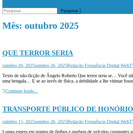
Pesquisar
por:
Mês:
outubro 2025
QUE TERROR SERIA
outubro 26, 2025
outubro 26, 2025
Redação Frequência Digital Web
Texto de não-ficção de Ângelo Roberto Que terror seria se… Você não
uma bengala… E se ao invés de física, a debilidade a lhe vitimar fo
Continue lendo...
TRANSPORTE PÚBLICO DE HONÓRIO
outubro 15, 2025
outubro 26, 2025
Redação Frequência Digital Web
Longa espera em pontos de ônibus e quebras de veículos constantes sã