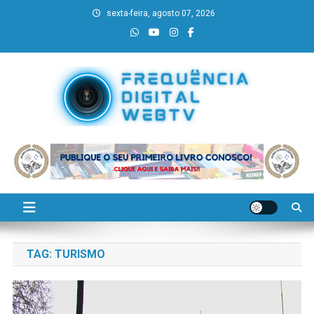
Skip
sexta-feira, agosto 07, 2026
to
content
Frequência Digital WebTV
Verdades, sem fronteiras!
TAG:
TURISMO