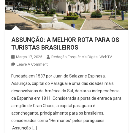
ASSUNÇÃO: A MELHOR ROTA PARA OS
TURISTAS BRASILEIROS
Março 17, 2025
Redação Frequência Digital WebTV
On
Leave A Comment
ASSUNÇÃO:
Fundada em 1537 por Juan de Salazar e Espinosa,
A
Assunção, capital do Paraguai e uma das cidades mais
MELHOR
desenvolvidas da América do Sul, declarou independência
ROTA
da Espanha em 1811. Considerada a porta de entrada para
PARA
OS
a região de Gran Chaco, a capital paraguaia é
TURISTAS
aconchegante, principalmente para os brasileiros,
BRASILEIROS
considerados como “Hermanos” pelos paraguaios.
Assunção […]