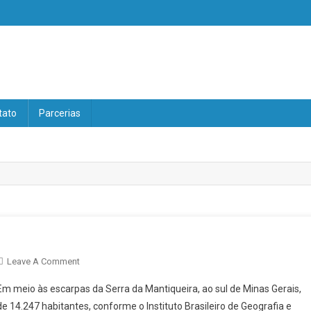
V
tato
Parcerias
On
Leave A Comment
MARIA
Em meio às escarpas da Serra da Mantiqueira, ao sul de Minas Gerais,
DA
e 14.247 habitantes, conforme o Instituto Brasileiro de Geografia e
FÉ