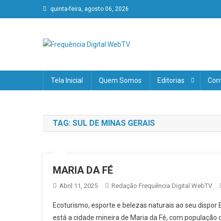
Skip
quinta-feira, agosto 06, 2026
to
content
Frequência Digital WebT
Verdades, sem fronteiras!
Tela Inicial
Quem Somos
Editorias
Con
TAG:
SUL DE MINAS GERAIS
MARIA DA FÉ
Abril 11, 2025
Redação Frequência Digital WebTV
Ecoturismo, esporte e belezas naturais ao seu dispor 
está a cidade mineira de Maria da Fé, com população d