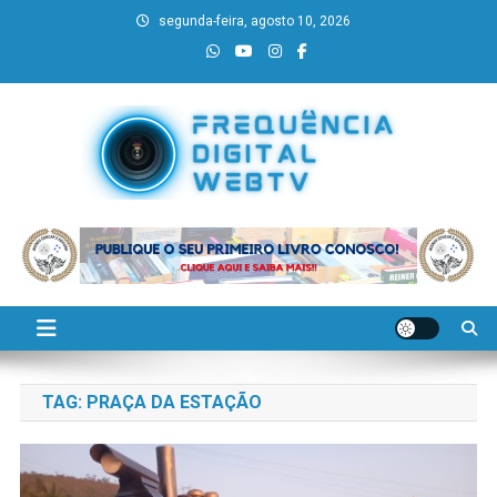
Skip
segunda-feira, agosto 10, 2026
to
content
Frequência Digital WebTV
Verdades, sem fronteiras!
TAG:
PRAÇA DA ESTAÇÃO