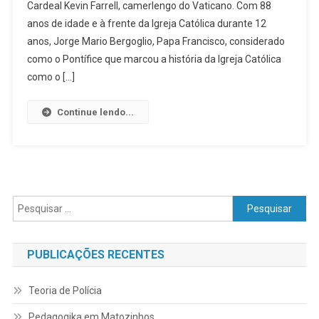
Cardeal Kevin Farrell, camerlengo do Vaticano. Com 88
LUTO,
anos de idade e à frente da Igreja Católica durante 12
DÁ
ADEUS
anos, Jorge Mario Bergoglio, Papa Francisco, considerado
AO
como o Pontífice que marcou a história da Igreja Católica
HOMEM
como o […]
QUE
REFORMULOU
Continue lendo...
A
IGREJA
CATÓLICA
Pesquisar
por:
PUBLICAÇÕES RECENTES
Teoria de Polícia
Pedagogika em Matozinhos