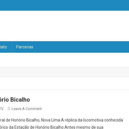
V
tato
Parcerias
rio Bicalho
On
TV
Leave A Comment
Locomotiva
ral de Honório Bicalho, Nova Lima A réplica da locomotiva conhecida
“Maria
stórico da Estação de Honório Bicalho.Antes mesmo de sua
Fumaça”