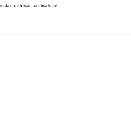
rada um atração turística local.
Em
Honório
Bicalho