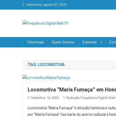
Skip
sexta-feira, agosto 07, 2026
to
content
Frequência Digital WebT
Verdades, sem fronteiras!
Tela Inicial
Quem Somos
Editorias
Con
TAG:
LOCOMOTIVA
Locomotiva “Maria Fumaça” em Honó
Setembro 16, 2025
Redação Frequência Digital Web
Locomotiva “Maria Fumaça” é atração histórica e cultu
por “Maria Fumaça” faz parte do acervo cultural e hi