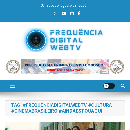
Skip
sábado, agosto 08, 2026
to
content
Frequência Digital WebTV
Verdades, sem fronteiras!
TAG:
#FREQUENCIADIGITALWEBTV #CULTURA
#CINEMABRASILEIRO #AINDAESTOUAQUI