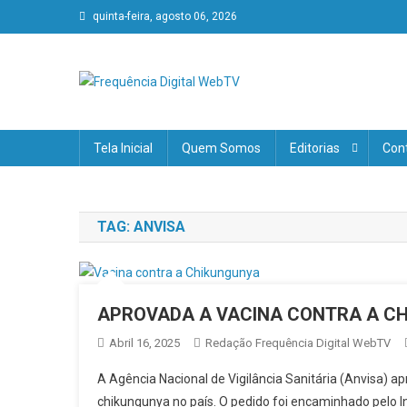
Skip
quinta-feira, agosto 06, 2026
to
content
Frequência Digital WebT
Verdades, sem fronteiras!
Tela Inicial
Quem Somos
Editorias
Con
TAG:
ANVISA
APROVADA A VACINA CONTRA A CH
Abril 16, 2025
Redação Frequência Digital WebTV
A Agência Nacional de Vigilância Sanitária (Anvisa) apr
chikungunya no país. O pedido foi encaminhado pelo I