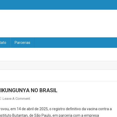
V
tato
Parcerias
IKUNGUNYA NO BRASIL
On
Leave A Comment
APROVADA
ovou, em 14 de abril de 2025, o registro definitivo da vacina contra a
A
nstituto Butantan, de São Paulo, em parceria com a empresa
VACINA