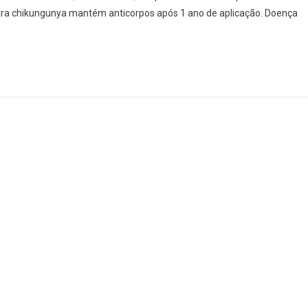
tra chikungunya mantém anticorpos após 1 ano de aplicação. Doença
CONTRA
A
CHIKUNGUNYA
NO
BRASIL